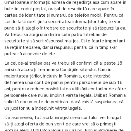
următoarele informații: adresa de reședință așa cum apare în
buletin, codul poștal, orașul de reședință care apare în
cartea de identitate și numărul de telefon mobil. Pentru că
cei de la Unibet țin la securitatea informațiilor tale, te vor
pune să-ți alegi o întrebare de securitate și să răspunzi la ea.
Va trebui să alegi una dintre cele patru întrebări de
securitate și să scrii răspunsul mai jos. Este foarte important
să reții întrebarea, dar și răspunsul pentru că în timp s-ar
putea să ai nevoie de ele.
La cel de-al treilea pas va trebui să confirmi că ai peste 18
ani și că accepți Termenii și Condițiile site-ului. Cum în
majoritatea țărilor, inclusiv în România, este interzisă
deținerea unui cont de pariuri pentru persoanele de sub 18
ani, pentru a reduce posibilitatea utilizării conturilor de către
persoanele care nu au împlinit vârsta legală, Unibet România
solicită documente de verificare dacă există suspiciunea că
un jucător nu a îndeplinit vârsta legală.
De asemenea, tot aici la înregistrarea contului, vei fi rugat
să-ți alegi oferta de bun-venit pe care vrei să o primești.
Poți să alegi 1000 Ron Bonus în Cazino, Bonus Progresiv de