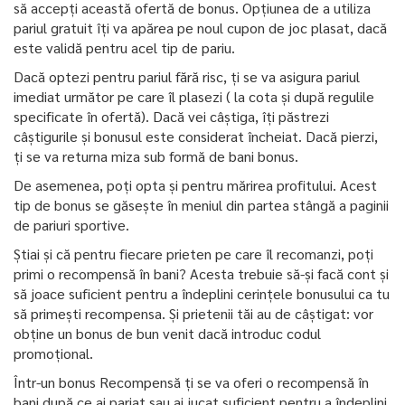
să accepți această ofertă de bonus. Opțiunea de a utiliza
pariul gratuit îți va apărea pe noul cupon de joc plasat, dacă
este validă pentru acel tip de pariu.
Dacă optezi pentru pariul fără risc, ți se va asigura pariul
imediat următor pe care îl plasezi ( la cota și după regulile
specificate în ofertă). Dacă vei câștiga, îți păstrezi
câștigurile și bonusul este considerat încheiat. Dacă pierzi,
ți se va returna miza sub formă de bani bonus.
De asemenea, poți opta și pentru mărirea profitului. Acest
tip de bonus se găsește în meniul din partea stângă a paginii
de pariuri sportive.
Știai și că pentru fiecare prieten pe care îl recomanzi, poți
primi o recompensă în bani? Acesta trebuie să-și facă cont și
să joace suficient pentru a îndeplini cerințele bonusului ca tu
să primești recompensa. Și prietenii tăi au de câștigat: vor
obține un bonus de bun venit dacă introduc codul
promoțional.
Într-un bonus Recompensă ți se va oferi o recompensă în
bani după ce ai pariat sau ai jucat suficient pentru a îndeplini