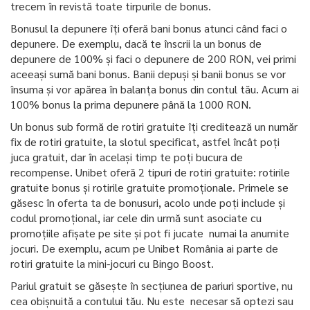
trecem în revistă toate tirpurile de bonus.
Bonusul la depunere îți oferă bani bonus atunci când faci o
depunere. De exemplu, dacă te înscrii la un bonus de
depunere de 100% și faci o depunere de 200 RON, vei primi
aceeași sumă bani bonus. Banii depuși și banii bonus se vor
însuma și vor apărea în balanța bonus din contul tău. Acum ai
100% bonus la prima depunere până la 1000 RON.
Un bonus sub formă de rotiri gratuite îți creditează un număr
fix de rotiri gratuite, la slotul specificat, astfel încât poți
juca gratuit, dar în același timp te poți bucura de
recompense. Unibet oferă 2 tipuri de rotiri gratuite: rotirile
gratuite bonus și rotirile gratuite promoționale. Primele se
găsesc în oferta ta de bonusuri, acolo unde poți include și
codul promoțional, iar cele din urmă sunt asociate cu
promoțiile afișate pe site și pot fi jucate numai la anumite
jocuri. De exemplu, acum pe Unibet România ai parte de
rotiri gratuite la mini-jocuri cu Bingo Boost.
Pariul gratuit se găsește în secțiunea de pariuri sportive, nu
cea obișnuită a contului tău. Nu este necesar să optezi sau