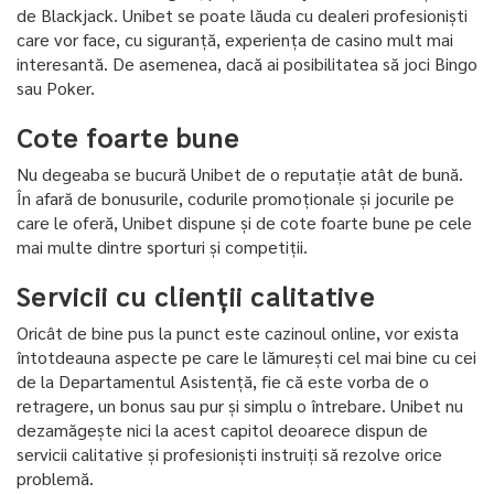
de Blackjack. Unibet se poate lăuda cu dealeri profesioniști
care vor face, cu siguranță, experiența de casino mult mai
interesantă. De asemenea, dacă ai posibilitatea să joci Bingo
sau Poker.
Cote foarte bune
Nu degeaba se bucură Unibet de o reputație atât de bună.
În afară de bonusurile, codurile promoționale și jocurile pe
care le oferă, Unibet dispune și de cote foarte bune pe cele
mai multe dintre sporturi și competiții.
Servicii cu clienții calitative
Oricât de bine pus la punct este cazinoul online, vor exista
întotdeauna aspecte pe care le lămurești cel mai bine cu cei
de la Departamentul Asistență, fie că este vorba de o
retragere, un bonus sau pur și simplu o întrebare. Unibet nu
dezamăgește nici la acest capitol deoarece dispun de
servicii calitative și profesioniști instruiți să rezolve orice
problemă.