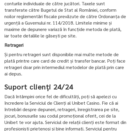
conturile individuale de către jucători. Taxele sunt
transferate către Bugetul de Stat al României, conform
noilor reglementări fiscale prevăzute de către Ordonanța de
urgență a Guvernului nr. 114/2018. Limitele minime și
maxime de depunere variază în funcțide metoda de plată,
iar toate detaliile le găsești pe site.
Retrageri
Și pentru retrageri sunt disponibile mai multe metode de
plată printre care card de credit și transfer bancar. Poți face
retrageri doar prin intermediul metodelor de plată prin care
ai depus.
Suport clienți 24/24
Dacă întâmpini orice fel de dificultăți, poți să apelezi cu
încredere la Serviciul de Clienți al Unibet Casino. Fie că ai
întrebări despre depuneri, retrageri, înregistrarea pe site,
jocuri, bonusurile sau codul promoțional oferit, cei de la
Unibet te vor ajuta. Serviciul de relații clienți este format din
profesioniști prietenoși și bine informați. Serviciul pentru